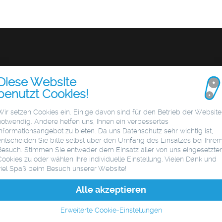
Diese Website
benutzt Cookies!
Wir setzen Cookies ein. Einige davon sind für den Betrieb der Website
notwendig. Andere helfen uns, Ihnen ein verbessertes
Informationsangebot zu bieten. Da uns Datenschutz sehr wichtig ist,
entscheiden Sie bitte selbst über den Umfang des Einsatzes bei Ihre
Besuch. Stimmen Sie entweder dem Einsatz aller von uns eingesetzte
Cookies zu oder wählen Ihre individuelle Einstellung. Vielen Dank und
viel Spaß beim Besuch unserer Website!
Alle akzeptieren
Erweiterte Cookie-Einstellungen